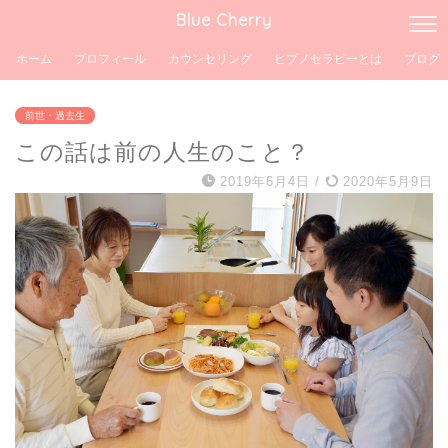
Blue Cherry
ホーム
プロフィール
カウンセリング
ヒプノセラピーとは
ブログ
前世・過去生
この話は前の人生のこと？
2019年6月4日
/
2020年5月9日