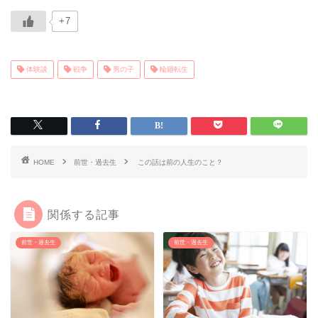
+7
体験談
戦争
男の子
輪廻転生
HOME
前世・過去生
この話は前の人生のこと？
関係する記事
前世・過去生
前世・過去生