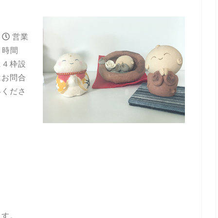
営業
時間
に４枠設
はお問合
絡くださ
ます。