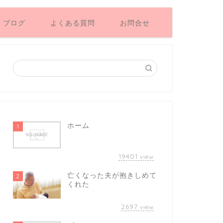
ブログ
よくある質問
お問合せ
ホーム
1
19401
view
亡くなった夫が抱きしめて
2
くれた
2697
view