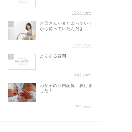
1057
view
お母さんがまだよっていう
8
から待っていたんだよ。
1026
view
よくある質問
9
866
view
わが子の胎内記憶、聴けま
10
した！
751
view