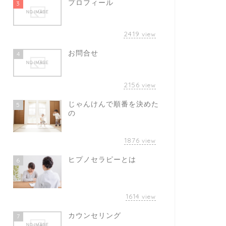
プロフィール
3
2419
view
お問合せ
4
2156
view
じゃんけんで順番を決めた
5
の
1876
view
ヒプノセラピーとは
6
1614
view
カウンセリング
7