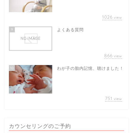
1026
view
9
よくある質問
866
view
10
わが子の胎内記憶、聴けました！
751
view
カウンセリングのご予約