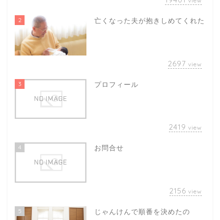
view
2
亡くなった夫が抱きしめてくれた
2697
view
3
プロフィール
2419
view
4
お問合せ
2156
view
5
じゃんけんで順番を決めたの