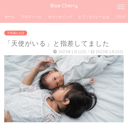
Blue Cherry
ホーム
プロフィール
カウンセリング
ヒプノセラピーとは
ブログ
不思議なお話
「天使がいる」と指差してました
2023年1月12日
/
2023年1月15日