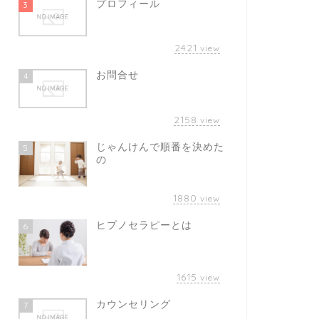
プロフィール
3
2421
view
お問合せ
4
2158
view
じゃんけんで順番を決めた
5
の
1880
view
ヒプノセラピーとは
6
1615
view
カウンセリング
7