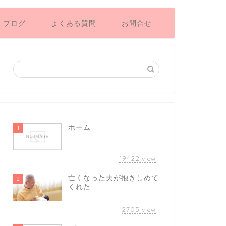
ブログ
よくある質問
お問合せ
ホーム
1
19422
view
亡くなった夫が抱きしめて
2
くれた
2705
view