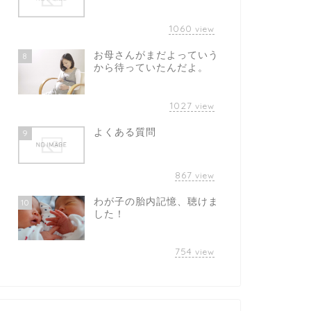
1060
view
お母さんがまだよっていう
8
から待っていたんだよ。
1027
view
よくある質問
9
867
view
わが子の胎内記憶、聴けま
10
した！
754
view