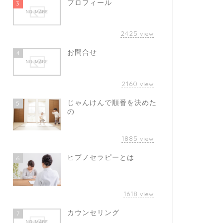
プロフィール
3
2425
view
お問合せ
4
2160
view
じゃんけんで順番を決めた
5
の
1885
view
ヒプノセラピーとは
6
1618
view
カウンセリング
7