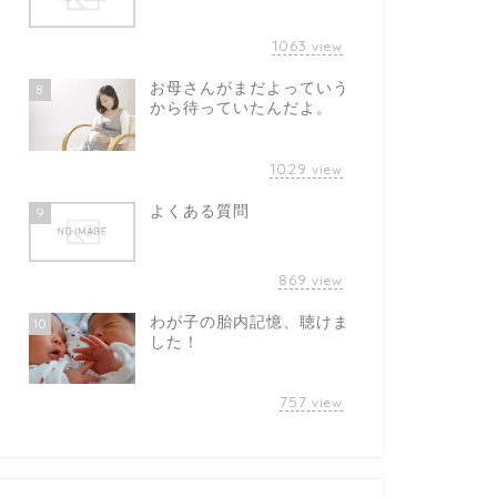
1063
view
お母さんがまだよっていう
8
から待っていたんだよ。
1029
view
よくある質問
9
869
view
わが子の胎内記憶、聴けま
10
した！
757
view