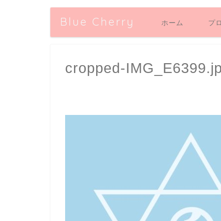
Blue Cherry
ホーム
プ
cropped-IMG_E6399.j